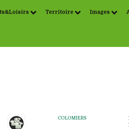
ts&Loisirs
Territoire
Images
COLOMIERS