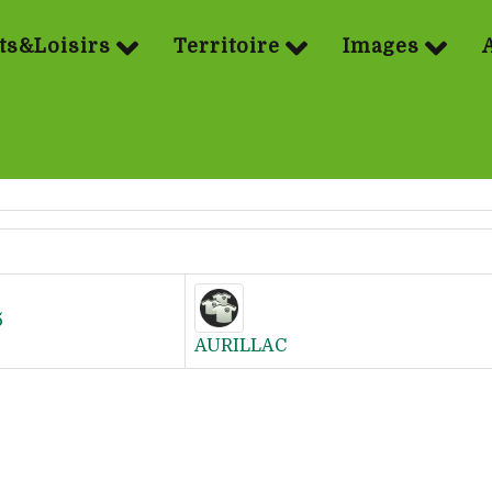
ts&Loisirs
Territoire
Images
5
AURILLAC