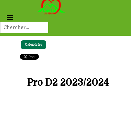
Calendrier
Pro D2 2023/2024
Classement
Victoire
D
Equipes
1
PROVENCE RUGBY
20