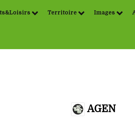
ts&Loisirs
Territoire
Images
AGEN