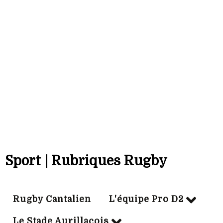
Bonus off:
0
Bonus déf:
5
Ville:
CARCASSONNE
Sport | Rubriques Rugby
Rugby Cantalien
L'équipe Pro D2
Le Stade Aurillacois