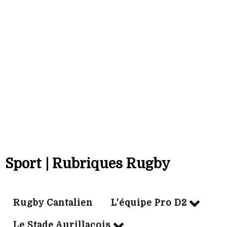
Bonus off:
6
Bonus déf:
7
Sanction adm:
-14
Ville:
DAX
Sport | Rubriques Rugby
Rugby Cantalien
L'équipe Pro D2
Le Stade Aurillacois