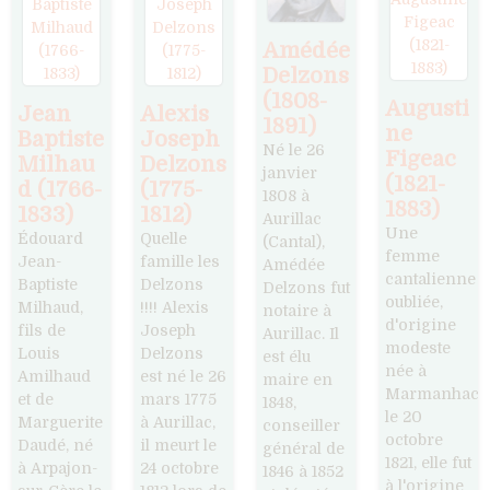
Amédée
Delzons
(1808-
Augusti
Jean
Alexis
1891)
ne
Baptiste
Joseph
Né le 26
Figeac
Milhau
Delzons
janvier
(1821-
d (1766-
(1775-
1808 à
1883)
1833)
1812)
Aurillac
Une
Édouard
Quelle
(Cantal),
femme
Jean-
famille les
Amédée
cantalienne
Baptiste
Delzons
Delzons fut
oubliée,
Milhaud,
!!!! Alexis
notaire à
d'origine
fils de
Joseph
Aurillac. Il
modeste
Louis
Delzons
est élu
née à
Amilhaud
est né le 26
maire en
Marmanhac
et de
mars 1775
1848,
le 20
Marguerite
à Aurillac,
conseiller
octobre
Daudé, né
il meurt le
général de
1821, elle fut
à Arpajon-
24 octobre
1846 à 1852
à l'origine