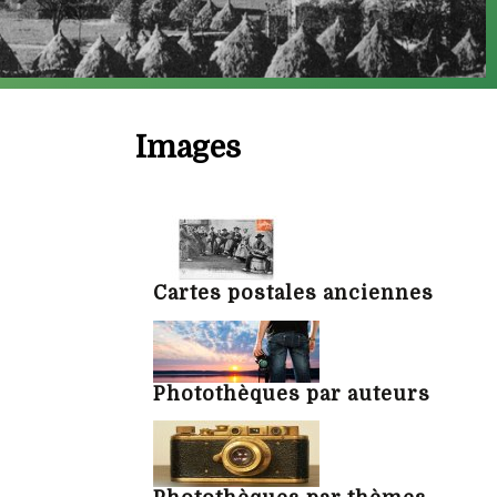
Images
Cartes postales anciennes
Photothèques par auteurs