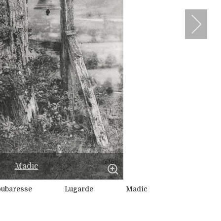
Madic
oubaresse
Lugarde
Madic