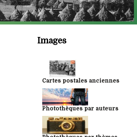
Images
Cartes postales anciennes
Photothèques par auteurs