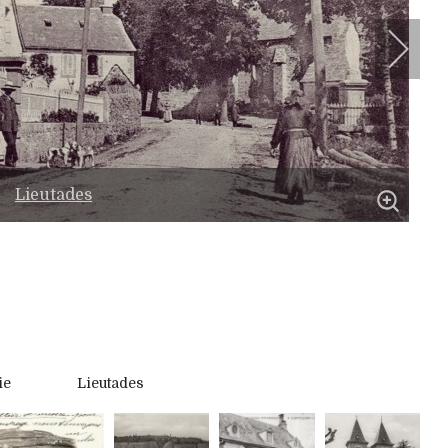
Lieutades
ie
Lieutades