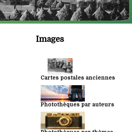
Images
Cartes postales anciennes
Photothèques par auteurs