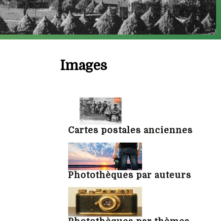
Images
Cartes postales anciennes
Photothèques par auteurs