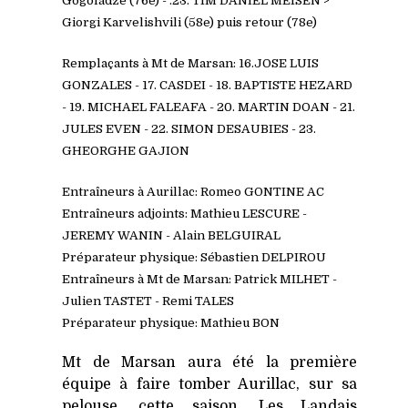
Gogoladze (76e) -
.23. TIM DANIEL MEISEN >
Giorgi Karvelishvili (58e) puis retour (78e)
R
emplaçants à Mt de Marsan: 16.JOSE LUIS
GONZALES - 17. CASDEI - 18. BAPTISTE HEZARD
- 19. MICHAEL FALEAFA - 20. MARTIN DOAN - 21.
JULES EVEN - 22. SIMON DESAUBIES - 23.
GHEORGHE GAJION
Entraîneurs à Aurillac: Romeo GONTINE AC
Entraîneurs adjoints: Mathieu LESCURE -
JEREMY WANIN - Alain BELGUIRAL
Préparateur physique: Sébastien DELPIROU
Entraîneurs à Mt de Marsan: Patrick MILHET -
Julien TASTET - Remi TALES
Préparateur physique: Mathieu BON
Mt de Marsan aura été la première
équipe à faire tomber Aurillac, sur sa
pelouse, cette saison. Les Landais