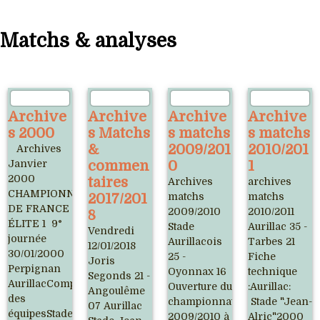
Matchs & analyses
Archive
Archive
Archive
Archive
s 2000
s Matchs
s matchs
s matchs
&
2009/201
2010/201
Archives
Janvier
commen
0
1
2000
taires
Archives
archives
CHAMPIONNAT
2017/201
matchs
matchs
DE FRANCE
2009/2010
2010/2011
8
ÉLITE 1 9°
Stade
Aurillac 35 -
Vendredi
journée
Aurillacois
Tarbes 21
12/01/2018
30/01/2000
25 -
Fiche
Joris
Perpignan
Oyonnax 16
technique
Segonds 21 -
AurillacComposition
Ouverture du
:Aurillac:
Angoulême
des
championnat
Stade "Jean-
07 Aurillac
équipesStade
2009/2010 à
Alric"2000