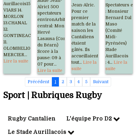
Stade Jean-
Aurillacois15.
Jean-Alric.
Spectateurs e
Alric1 500
VIARS 14.
Pour ce
: Monsieur
spectateurs
MORLON
premier
Bernard Dal
environArbitre
13.CHANAL
match de la
Maso
central: Monsieur
12.
saison les
(Comité
Hervé
GONTINEAC
Cantaliens
Midi-
Lasausa (Comité
11.
étaient
Pyrénées)
du Béarn)
OLOMBEL10.
gâtés. Ils
Stade
Score à la
MERCIER...
accueillaient
Aurillacois
pause: 09 à
Lire la suite
tout...
Lire la
: 4...
Lire la
07 pour...
suite
suite
Lire la suite
Précédent
1
2
3
4
5
Suivant
Sport | Rubriques Rugby
Rugby Cantalien
L'équipe Pro D2
Le Stade Aurillacois