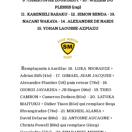
9 . CHRISTOPHE LOUSTALOT - 10 . WILLEM DU
PLESSIS (cap)
11 . KAMINIELI RASAKU
- 12 . SIMON RENDA
- 13.
NACANI WAKAYA - 14 . ALEXANDRE DE NARDI
15. YOHAN LAOUSSE-AZPIAZU
R
emplaçants à Aurillac: 16. LUKA NIORADZE >
Adrian Sith (41e) - 17.
GIMAEL JEAN JACQUES >
Alexandre Plantier (58) puis retour (78e) - 18.
GIORGI JAVAKHIA > JB Singer (46e) - 19. THEO
CAMBON > Cameron Dodson (65e) - 20.
LATUKA
MAITUKU > Didier Tison (65e) qui remplace Beqa
Shvangiradze (76e)
- 21. MIKHEIL ALANIA >
David Delarue (68e) - 22. ANTOINE AUCAGNE >
Christa Powell (68e) qui remplace Giorgi