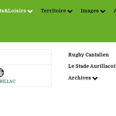
ts&Loisirs
Territoire
Images
Sport | Rubriq
Rugby Cantalien
Le Stade Aurillacoi
Archives
RILLAC