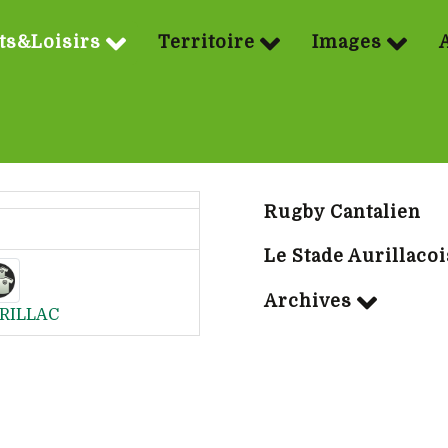
ts&Loisirs
Territoire
Images
Sport | Rubriq
Rugby Cantalien
Le Stade Aurillacoi
Archives
RILLAC