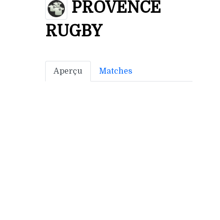
PROVENCE
RUGBY
Aperçu
Matches
Bonus off:
9
Bonus déf: