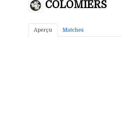
COLOMIERS
Aperçu
Matches
Bonus off:
8
Bonus déf:
3
Ville: