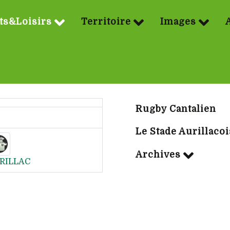
ts&Loisirs
Territoire
Images
Sport | Rubriq
Rugby Cantalien
Le Stade Aurillacoi
Archives
RILLAC