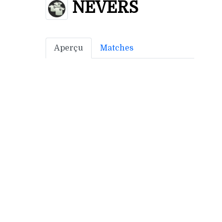
NEVERS
Aperçu
Matches
Bonus off:
4
Bonus déf:
3
Ville: