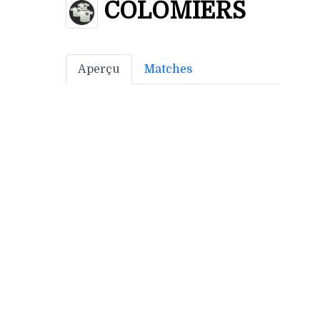
COLOMIERS
Aperçu
Matches
Bonus off:
8
Bonus déf:
3
Ville: