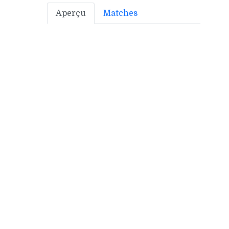
Aperçu
Matches
Bonus off:
0
Bonus déf:
5
Ville:
CARCASSONNE