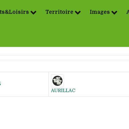
ts&Loisirs
Territoire
Images
5
AURILLAC