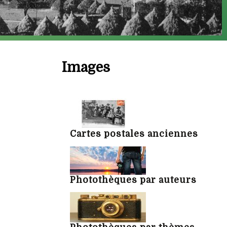
Images
Cartes postales anciennes
Photothèques par auteurs