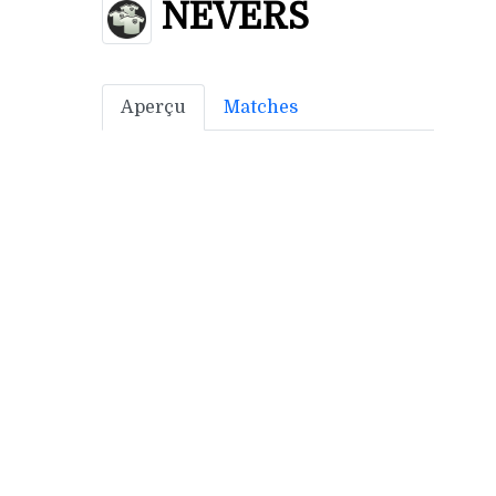
NEVERS
Aperçu
Matches
Bonus off:
4
Bonus déf:
3
Ville: