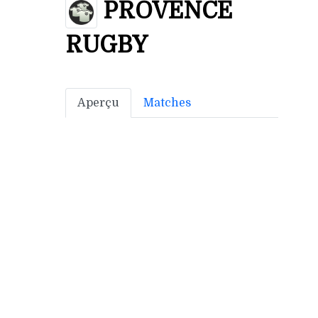
PROVENCE
RUGBY
Aperçu
Matches
Bonus off:
9
Bonus déf: