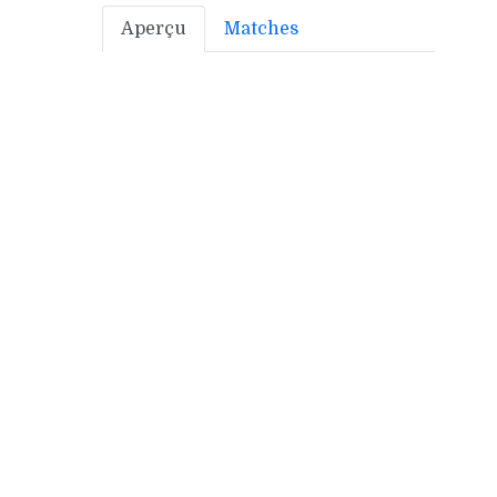
Aperçu
Matches
Bonus off:
0
Bonus déf:
5
Ville:
CARCASSONNE