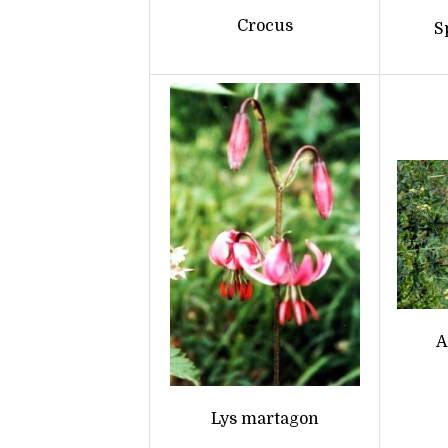
Crocus
S
A
Lys martagon