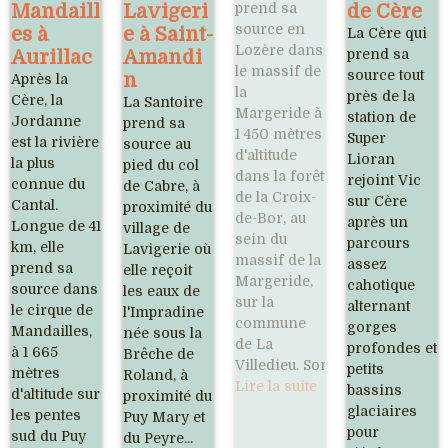
Mandaill
Lavigeri
prend sa
de Cère
source en
es à
e à Saint-
La Cère qui
Lozère dans
Aurillac
Amandi
prend sa
le massif de
source tout
n
Après la
la
près de la
Cère, la
La Santoire
Margeride à
station de
Jordanne
prend sa
1 450 mètres
Super
est la rivière
source au
d'altitude
Lioran
la plus
pied du col
dans la forêt
rejoint Vic
connue du
de Cabre, à
de la Croix-
sur Cère
Cantal.
proximité du
de-Bor, au
après un
Longue de 41
village de
sein du
parcours
km, elle
Lavigerie où
massif de la
assez
prend sa
elle reçoit
Margeride,
cahotique
source dans
les eaux de
sur la
alternant
le cirque de
l'Impradine
commune
gorges
Mandailles,
née sous la
de La
profondes et
à 1 665
Brêche de
Villedieu. Son...
petits
mètres
Roland, à
Lire la suite
bassins
d'altitude sur
proximité du
glaciaires
les pentes
Puy Mary et
pour
sud du Puy
du Peyre...