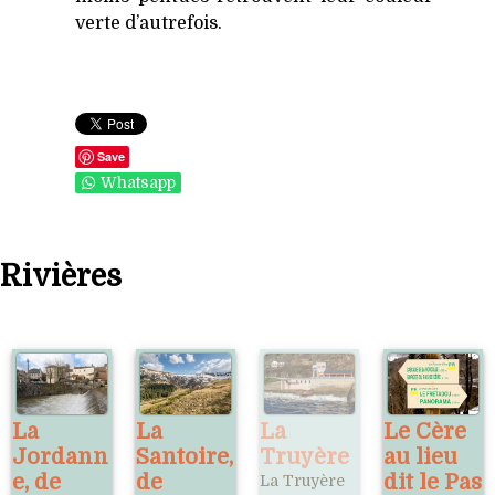
verte d’autrefois.
Save
Whatsapp
Rivières
La
La
La
Le Cère
Jordann
Santoire,
Truyère
au lieu
e, de
de
dit le Pas
La Truyère