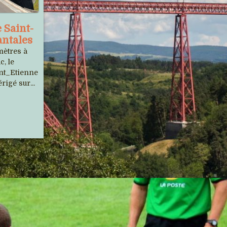
Les 13 et 14 juillet 2026, le Tour de
 Saint-
France passera une nouvelle fois dans
antales
le Cantal, suite d'une belle et longue...
mètres à
c, le
int_Etienne
rigé sur...
Fleur, le chamois qui voulait
vivre avec les humains
Fin avril 2025, une femelle chamois
avait quasiment élu domicile au coeur
du village cantalien de...