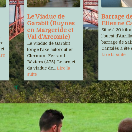
Le Viaduc de
Barrage de
Garabit (Ruynes
Etienne C
en Margeride et
Situé à 20 kilo
Val d'Arcomie)
l'ouest d'Aurilla
a
barrage de Sa
re
Le Viaduc de Garabit
Cantalès a été é
 et
longe l'axe autoroutier
Lire la suite
ire
Clermont-Ferrand-
Béziers (A75). Le projet
du viaduc de...
Lire la
suite
Sorties
 de nos adhérents
rale Multiphonie /
Cinémas