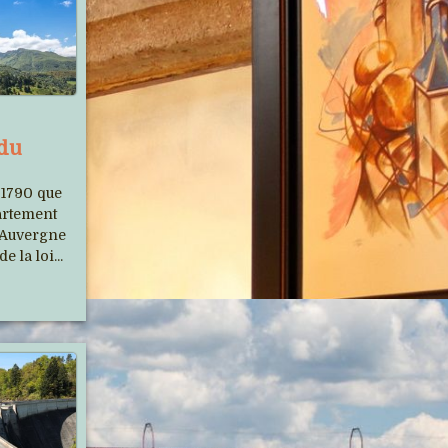
Auvergne Phot'Haut s'est
 du
relooké
Un nouveau site plus moderne et avec
 1790 que
beaucoup d'images...
partement
’Auvergne
e la loi...
Le Cantal et le Tour de France,
un longue histoire