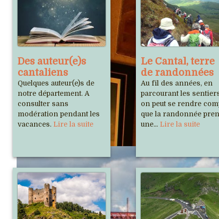
Des auteur(e)s
Le Cantal, terre
cantaliens
de randonnées
Quelques auteur(e)s de
Au fil des années, en
notre département. A
parcourant les sentiers
consulter sans
on peut se rendre com
modération pendant les
que la randonnée pre
vacances.
Lire la suite
une...
Lire la suite