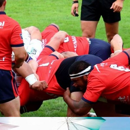
Les boiseries de l'hôtel Saint-
Pierre
La salle aux Boiseries de l'hôtel Saint-
Pierre à Aurillac est un lieu unique, en
raison des sculptures en noyer qui en...