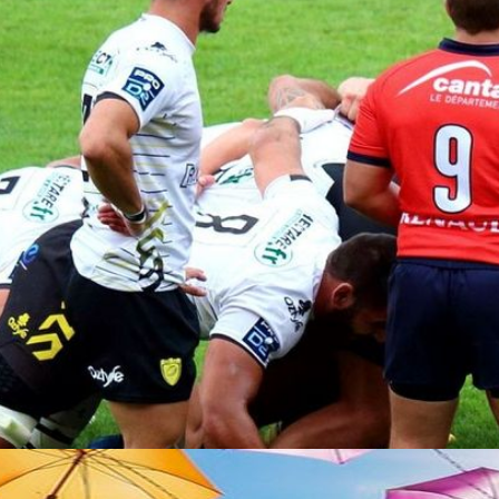
la résitance/ Phot'haut
Le Prisme
Théatre
Chorale
Musée de la
'haut
Multiphonie
résistance