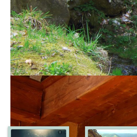
Provence Rugby -
Carcassonne
PROVENCE RUGBY
commentaires
poster un commentaires