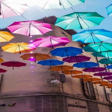
La source minérale de
Crochepeyre (Le Fau)
Le dictionnaire statistique du Cantal
nous apprend que « le département [...]
est une des contrées de la France où...
Au jour le jour