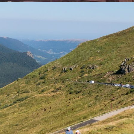
Université Inter
Age
Animations