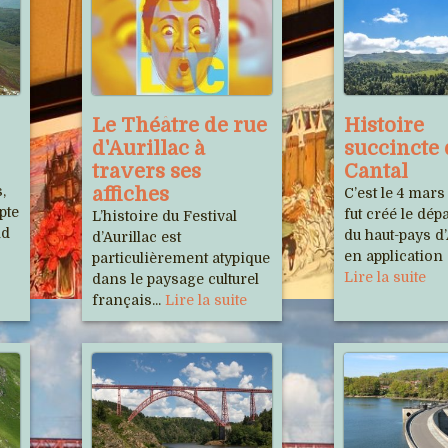
Le Théâtre de rue
Histoire
d'Aurillac à
succincte
travers ses
Cantal
,
affiches
C’est le 4 mars
pte
fut créé le dé
L’histoire du Festival
nd
du haut-pays d
d’Aurillac est
en application d
particulièrement atypique
Lire la suite
dans le paysage culturel
français...
Lire la suite