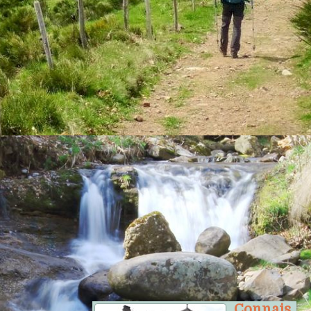
La reproduction des textes et photos
du présent site est soumise à
autorisation
.
--------------
Le billet
Connais