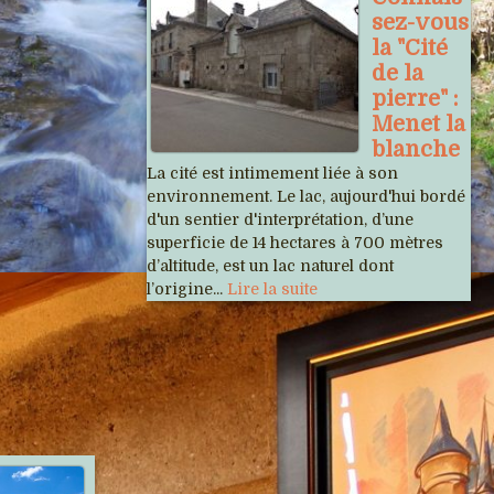
sez-vous
la "Cité
de la
pierre" :
Menet la
blanche
La cité est intimement liée à son
environnement. Le lac, aujourd'hui bordé
d'un sentier d'interprétation, d’une
superficie de 14 hectares à 700 mètres
d’altitude, est un lac naturel dont
l’origine...
Lire la suite
Articles récents