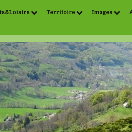
ts&Loisirs
Territoire
Images