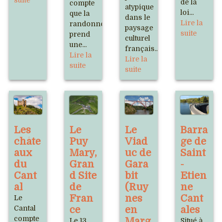
suite
de la
compte
atypique
loi...
que la
dans le
Lire la
randonnée
paysage
suite
prend
culturel
une...
français...
Lire la
Lire la
suite
suite
Les
Le
Le
Barra
châte
Puy
Viad
ge de
aux
Mary,
uc de
Saint
du
Gran
Gara
-
Cant
d Site
bit
Etien
al
de
(Ruy
ne
Fran
nes
Cant
Le
Cantal
ce
en
ales
compte
Marg
Le 13
Situé à