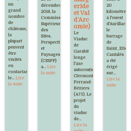
un
décembre
eride
20
grand
2018, la
kilomètres
et Val
nombre
Commission
à l'ouest
d'Arc
de
Supérieure
d'Aurillac,
omie)
châteaux,
des
le
Le
la
Sites,
barrage
Viaduc
plupart
Perspectives
de
de
peuvent
et
Saint_Etien
Garabit
être
Paysages
Cantalès
longe
visités
(CSSPP)
a été
l'axe
en
a...
Lire
érigé
autoroutier
contactant
la suite
sur...
Clermont-
le...
Lire
Lire la
Ferrand-
la suite
suite
Béziers
(A75). Le
projet
du
viaduc
de...
Lire la
suite