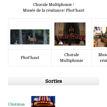
Chorale Multiphonie /
Musée de la résitance/ Phot'haut
Chorale
Musé
Phot'haut
Multiphonie
rés
Sorties
Cinémas