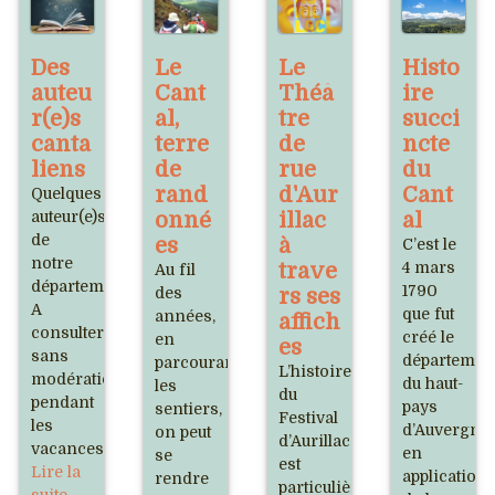
Des
Le
Le
Histo
auteu
Cant
Théâ
ire
r(e)s
al,
tre
succi
canta
terre
de
ncte
liens
de
rue
du
rand
d'Aur
Cant
Quelques
auteur(e)s
onné
illac
al
de
es
à
C’est le
notre
trave
4 mars
Au fil
département.
1790
des
rs ses
A
que fut
années,
affich
consulter
créé le
en
es
sans
départemen
parcourant
L’histoire
modération
du haut-
les
du
pendant
pays
sentiers,
Festival
les
d’Auvergne
on peut
d’Aurillac
vacances.
en
se
est
Lire la
application
rendre
particulièrement