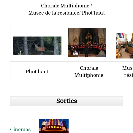
Chorale Multiphonie /
Musée de la résitance/ Phot'haut
Chorale
Musé
Phot'haut
Multiphonie
rés
Sorties
Cinémas