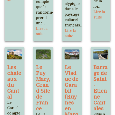
suite
de la
compte
atypique
loi...
que la
dans le
Lire la
randonnée
paysage
suite
prend
culturel
une...
français...
Lire la
Lire la
suite
suite
Les
Le
Le
Barra
châte
Puy
Viad
ge de
aux
Mary,
uc de
Saint
du
Gran
Gara
-
Cant
d Site
bit
Etien
al
de
(Ruy
ne
Fran
nes
Cant
Le
Cantal
ce
en
ales
compte
Marg
Le 13
Situé à