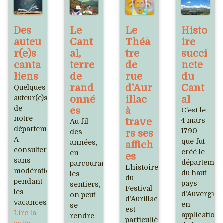
Des
Le
Le
Histo
auteu
Cant
Théâ
ire
r(e)s
al,
tre
succi
canta
terre
de
ncte
liens
de
rue
du
rand
d'Aur
Cant
Quelques
auteur(e)s
onné
illac
al
de
es
à
C’est le
notre
trave
4 mars
Au fil
département.
1790
des
rs ses
A
que fut
années,
affich
consulter
créé le
en
es
sans
départemen
parcourant
L’histoire
modération
du haut-
les
du
pendant
pays
sentiers,
Festival
les
d’Auvergne
on peut
d’Aurillac
vacances.
en
se
est
Lire la
application
rendre
particulièrement