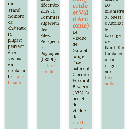
un
décembre
eride
20
grand
2018, la
kilomètres
et Val
nombre
Commission
à l'ouest
d'Arc
de
Supérieure
d'Aurillac,
omie)
châteaux,
des
le
Le
la
Sites,
barrage
Viaduc
plupart
Perspectives
de
de
peuvent
et
Saint_Etien
Garabit
être
Paysages
Cantalès
longe
visités
(CSSPP)
a été
l'axe
en
a...
Lire
érigé
autoroutier
contactant
la suite
sur...
Clermont-
le...
Lire
Lire la
Ferrand-
la suite
suite
Béziers
(A75). Le
projet
du
viaduc
de...
Lire la
suite