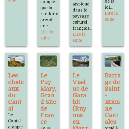
suite
de la
compte
atypique
loi...
que la
dans le
Lire la
randonnée
paysage
suite
prend
culturel
une...
français...
Lire la
Lire la
suite
suite
Les
Le
Le
Barra
châte
Puy
Viad
ge de
aux
Mary,
uc de
Saint
du
Gran
Gara
-
Cant
d Site
bit
Etien
al
de
(Ruy
ne
Fran
nes
Cant
Le
Cantal
ce
en
ales
compte
Marg
Le 13
Situé à