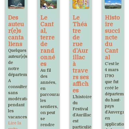
Des
Le
Le
Histo
auteu
Cant
Théâ
ire
r(e)s
al,
tre
succi
canta
terre
de
ncte
liens
de
rue
du
rand
d'Aur
Cant
Quelques
auteur(e)s
onné
illac
al
de
es
à
C’est le
notre
trave
4 mars
Au fil
département.
1790
des
rs ses
A
que fut
années,
affich
consulter
créé le
en
es
sans
départemen
parcourant
L’histoire
modération
du haut-
les
du
pendant
pays
sentiers,
Festival
les
d’Auvergne
on peut
d’Aurillac
vacances.
en
se
est
Lire la
application
rendre
particulièrement