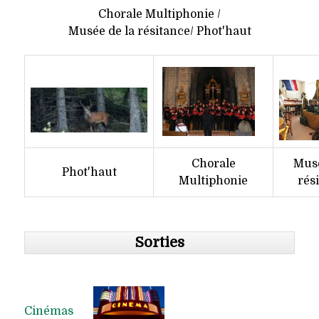
Chorale Multiphonie /
Musée de la résitance/ Phot'haut
Chorale
Musé
Phot'haut
Multiphonie
rés
Sorties
Cinémas