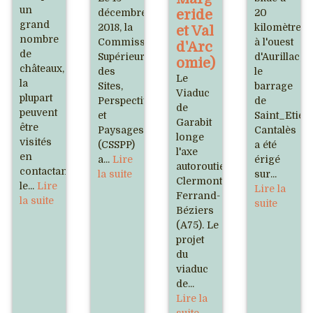
un
décembre
eride
20
grand
2018, la
kilomètres
et Val
nombre
Commission
à l'ouest
d'Arc
de
Supérieure
d'Aurillac,
omie)
châteaux,
des
le
Le
la
Sites,
barrage
Viaduc
plupart
Perspectives
de
de
peuvent
et
Saint_Etien
Garabit
être
Paysages
Cantalès
longe
visités
(CSSPP)
a été
l'axe
en
a...
Lire
érigé
autoroutier
contactant
la suite
sur...
Clermont-
le...
Lire
Lire la
Ferrand-
la suite
suite
Béziers
(A75). Le
projet
du
viaduc
de...
Lire la
suite