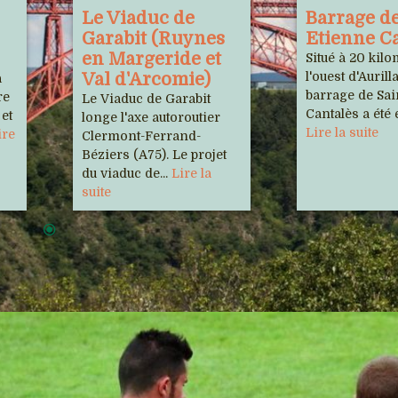
Le Viaduc de
Barrage de
Garabit (Ruynes
Etienne C
en Margeride et
Situé à 20 kilo
Val d'Arcomie)
l'ouest d'Aurilla
a
barrage de Sa
re
Le Viaduc de Garabit
Cantalès a été é
 et
longe l'axe autoroutier
Lire la suite
ire
Clermont-Ferrand-
Béziers (A75). Le projet
du viaduc de...
Lire la
suite
Sorties
 de nos adhérents
rale Multiphonie /
Cinémas
la résitance/ Phot'haut