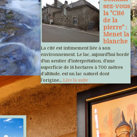
sez-vous
la "Cité
de la
pierre" :
Menet la
blanche
La cité est intimement liée à son
environnement. Le lac, aujourd'hui bordé
d'un sentier d'interprétation, d’une
superficie de 14 hectares à 700 mètres
d’altitude, est un lac naturel dont
l’origine...
Lire la suite
Articles récents