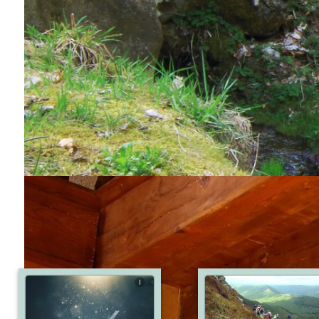
Provence -
Carcassonne
PROVENCE RUGBY
commentaires
poster un commentaires