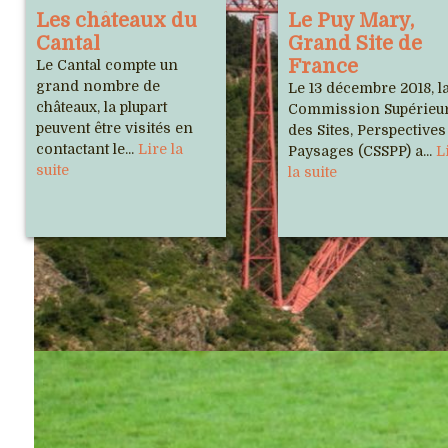
Les châteaux du
Le Puy Mary,
Cantal
Grand Site de
France
Le Cantal compte un
grand nombre de
Le 13 décembre 2018, l
châteaux, la plupart
Commission Supérieu
peuvent être visités en
des Sites, Perspectives
contactant le...
Lire la
Paysages (CSSPP) a...
L
suite
la suite
Notre association
Sites
Cho
Musée de 