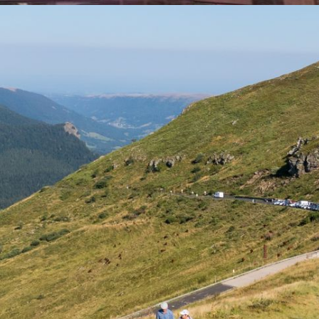
Université Inter
Age
Animations