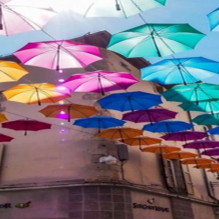
La source minérale de
Crochepeyre (Le Fau)
Le dictionnaire statistique du Cantal
nous apprend que « le département [...]
est une des contrées de la France où...
Au jour le jour