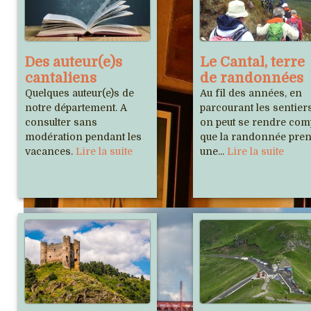
Des auteur(e)s
Le Cantal, terre
cantaliens
de randonnées
Quelques auteur(e)s de
Au fil des années, en
notre département. A
parcourant les sentiers
consulter sans
on peut se rendre com
modération pendant les
que la randonnée pre
vacances.
Lire la suite
une...
Lire la suite