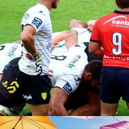
Le Prisme
Théatre
Chorale
Musée de la
'haut
Multiphonie
résistance