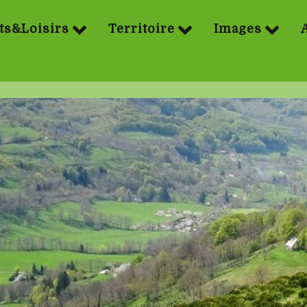
ts&Loisirs
Territoire
Images