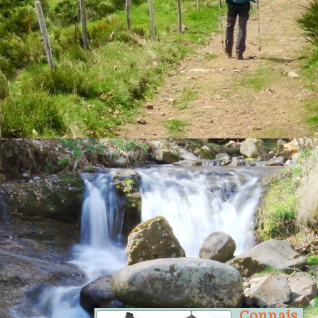
La reproduction des textes et photos
du présent site est soumise à
autorisation
.
--------------
Le billet
Connais