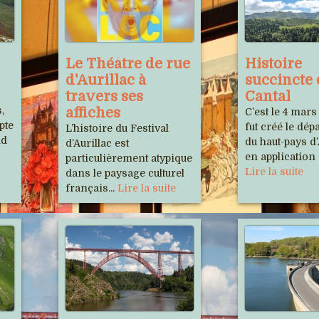
Le Théâtre de rue
Histoire
d'Aurillac à
succincte
travers ses
Cantal
,
affiches
C’est le 4 mars
pte
fut créé le dé
L’histoire du Festival
nd
du haut-pays d
d’Aurillac est
en application d
particulièrement atypique
Lire la suite
dans le paysage culturel
français...
Lire la suite