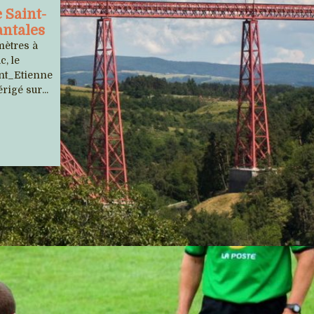
 Saint-
Les 13 et 14 juillet 2026, le Tour de
antales
France passera une nouvelle fois dans
mètres à
le Cantal, suite d'une belle et longue...
c, le
int_Etienne
rigé sur...
Fleur, le chamois qui voulait
vivre avec les humains
Fin avril 2025, une femelle chamois
avait quasiment élu domicile au coeur
du village cantalien de...