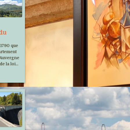
 du
Auvergne Phot'Haut s'est
relooké
 1790 que
partement
Un nouveau site plus moderne et avec
’Auvergne
beaucoup d'images...
e la loi...
Le Cantal et le Tour de France,
un longue histoire