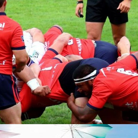
Les boiseries de l'hôtel Saint-
Pierre
La salle aux Boiseries de l'hôtel Saint-
Pierre à Aurillac est un lieu unique, en
raison des sculptures en noyer qui en...