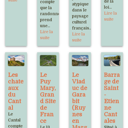
suite
de la
compte
atypique
loi...
que la
dans le
Lire la
randonnée
paysage
suite
prend
culturel
une...
français...
Lire la
Lire la
suite
suite
Les
Le
Le
Barra
châte
Puy
Viad
ge de
aux
Mary,
uc de
Saint
du
Gran
Gara
-
Cant
d Site
bit
Etien
al
de
(Ruy
ne
Fran
nes
Cant
Le
Cantal
ce
en
ales
compte
Marg
Le 13
Situé à