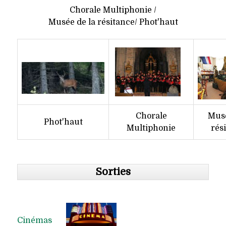
Chorale Multiphonie /
Musée de la résitance/ Phot'haut
Chorale
Musé
Phot'haut
Multiphonie
rés
Sorties
Cinémas