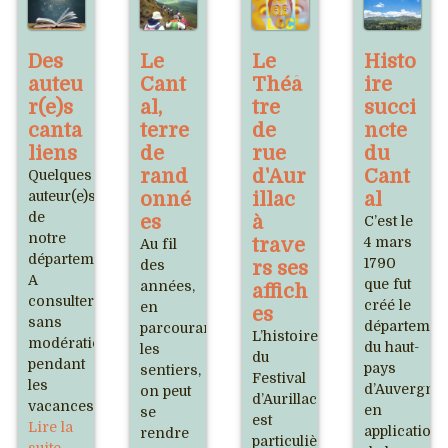
Des
Le
Le
Histo
auteu
Cant
Théâ
ire
r(e)s
al,
tre
succi
canta
terre
de
ncte
liens
de
rue
du
rand
d'Aur
Cant
Quelques
auteur(e)s
onné
illac
al
de
es
à
C’est le
notre
trave
4 mars
Au fil
département.
1790
des
rs ses
A
que fut
années,
affich
consulter
créé le
en
es
sans
départemen
parcourant
L’histoire
modération
du haut-
les
du
pendant
pays
sentiers,
Festival
les
d’Auvergne
on peut
d’Aurillac
vacances.
en
se
est
Lire la
application
rendre
particulièrement