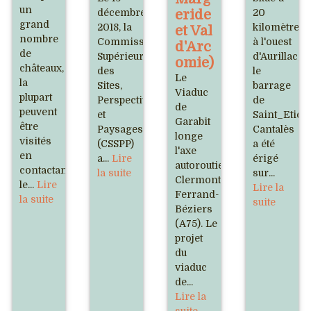
un
décembre
eride
20
grand
2018, la
kilomètres
et Val
nombre
Commission
à l'ouest
d'Arc
de
Supérieure
d'Aurillac,
omie)
châteaux,
des
le
Le
la
Sites,
barrage
Viaduc
plupart
Perspectives
de
de
peuvent
et
Saint_Etien
Garabit
être
Paysages
Cantalès
longe
visités
(CSSPP)
a été
l'axe
en
a...
Lire
érigé
autoroutier
contactant
la suite
sur...
Clermont-
le...
Lire
Lire la
Ferrand-
la suite
suite
Béziers
(A75). Le
projet
du
viaduc
de...
Lire la
suite