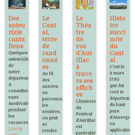
Des
Le
Le
Histo
auteu
Cant
Théâ
ire
r(e)s
al,
tre
succi
canta
terre
de
ncte
liens
de
rue
du
rand
d'Aur
Cant
Quelques
auteur(e)s
onné
illac
al
de
es
à
C’est le
notre
trave
4 mars
Au fil
département.
1790
des
rs ses
A
que fut
années,
affich
consulter
créé le
en
es
sans
départemen
parcourant
L’histoire
modération
du haut-
les
du
pendant
pays
sentiers,
Festival
les
d’Auvergne
on peut
d’Aurillac
vacances.
en
se
est
Lire la
application
rendre
particulièrement