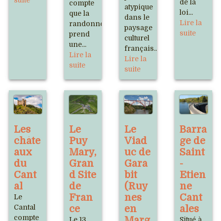
suite
de la
compte
atypique
loi...
que la
dans le
Lire la
randonnée
paysage
suite
prend
culturel
une...
français...
Lire la
Lire la
suite
suite
Les
Le
Le
Barra
châte
Puy
Viad
ge de
aux
Mary,
uc de
Saint
du
Gran
Gara
-
Cant
d Site
bit
Etien
al
de
(Ruy
ne
Fran
nes
Cant
Le
Cantal
ce
en
ales
compte
Marg
Le 13
Situé à