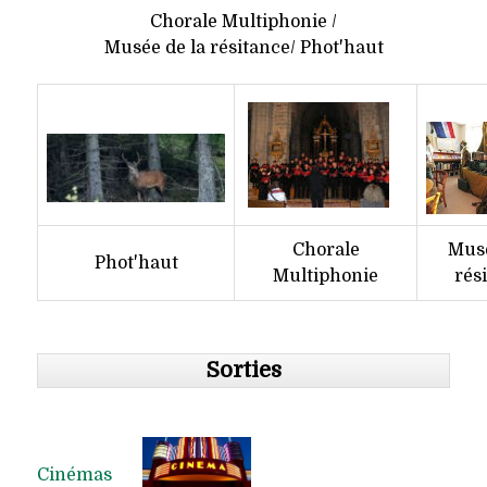
Chorale Multiphonie /
Musée de la résitance/ Phot'haut
Chorale
Musé
Phot'haut
Multiphonie
rés
Sorties
Cinémas