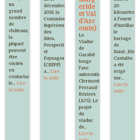
un
décembre
eride
20
grand
2018, la
kilomètres
et Val
nombre
Commission
à l'ouest
d'Arc
de
Supérieure
d'Aurillac,
omie)
châteaux,
des
le
Le
la
Sites,
barrage
Viaduc
plupart
Perspectives
de
de
peuvent
et
Saint_Etien
Garabit
être
Paysages
Cantalès
longe
visités
(CSSPP)
a été
l'axe
en
a...
Lire
érigé
autoroutier
contactant
la suite
sur...
Clermont-
le...
Lire
Lire la
Ferrand-
la suite
suite
Béziers
(A75). Le
projet
du
viaduc
de...
Lire la
suite