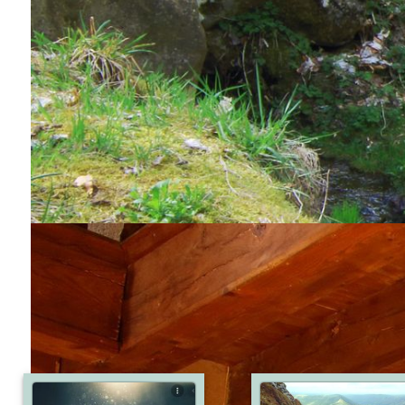
Colomiers -
Angoulême
COLOMIERS
commentaires
poster un commentaires