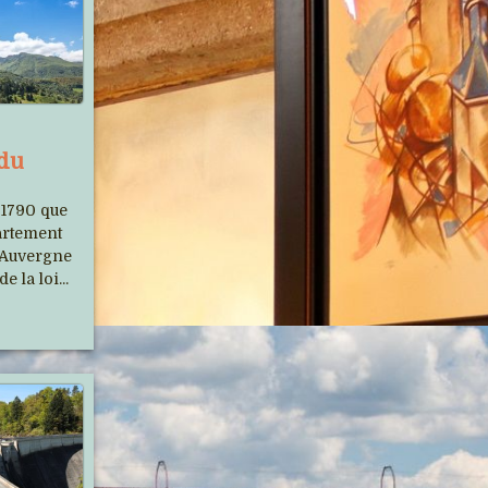
Auvergne Phot'Haut s'est
 du
relooké
Un nouveau site plus moderne et avec
 1790 que
beaucoup d'images...
partement
’Auvergne
e la loi...
Le Cantal et le Tour de France,
un longue histoire