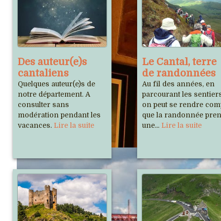
Des auteur(e)s
Le Cantal, terre
cantaliens
de randonnées
Quelques auteur(e)s de
Au fil des années, en
notre département. A
parcourant les sentiers
consulter sans
on peut se rendre com
modération pendant les
que la randonnée pre
vacances.
Lire la suite
une...
Lire la suite