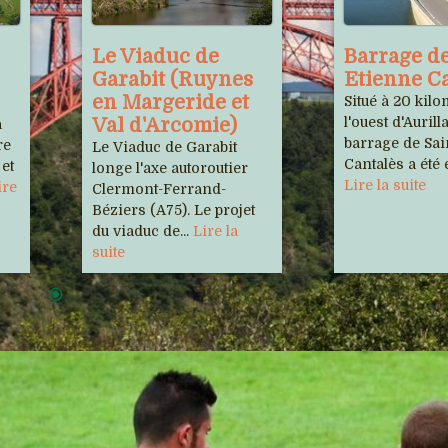
Le Viaduc de
Barrage de
Garabit (Ruynes
Etienne C
en Margeride et
Situé à 20 kilo
Val d'Arcomie)
l'ouest d'Aurilla
a
barrage de Sa
re
Le Viaduc de Garabit
Cantalès a été é
 et
longe l'axe autoroutier
Lire la suite
ire
Clermont-Ferrand-
Béziers (A75). Le projet
du viaduc de...
Lire la
suite
Sorties
 de nos adhérents
rale Multiphonie /
Cinémas