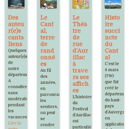
Des
Le
Le
Histo
auteu
Cant
Théâ
ire
r(e)s
al,
tre
succi
canta
terre
de
ncte
liens
de
rue
du
rand
d'Aur
Cant
Quelques
auteur(e)s
onné
illac
al
de
es
à
C’est le
notre
trave
4 mars
Au fil
département.
1790
des
rs ses
A
que fut
années,
affich
consulter
créé le
en
es
sans
départemen
parcourant
L’histoire
modération
du haut-
les
du
pendant
pays
sentiers,
Festival
les
d’Auvergne
on peut
d’Aurillac
vacances.
en
se
est
Lire la
application
rendre
particulièrement