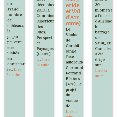
un
décembre
eride
20
grand
2018, la
kilomètres
et Val
nombre
Commission
à l'ouest
d'Arc
de
Supérieure
d'Aurillac,
omie)
châteaux,
des
le
Le
la
Sites,
barrage
Viaduc
plupart
Perspectives
de
de
peuvent
et
Saint_Etien
Garabit
être
Paysages
Cantalès
longe
visités
(CSSPP)
a été
l'axe
en
a...
Lire
érigé
autoroutier
contactant
la suite
sur...
Clermont-
le...
Lire
Lire la
Ferrand-
la suite
suite
Béziers
(A75). Le
projet
du
viaduc
de...
Lire la
suite