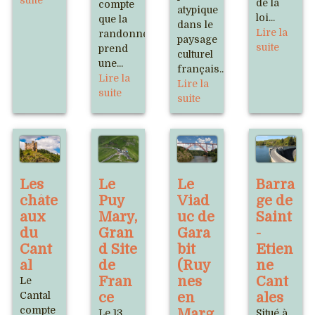
suite
de la
compte
atypique
loi...
que la
dans le
Lire la
randonnée
paysage
suite
prend
culturel
une...
français...
Lire la
Lire la
suite
suite
Les
Le
Le
Barra
châte
Puy
Viad
ge de
aux
Mary,
uc de
Saint
du
Gran
Gara
-
Cant
d Site
bit
Etien
al
de
(Ruy
ne
Fran
nes
Cant
Le
Cantal
ce
en
ales
compte
Marg
Le 13
Situé à