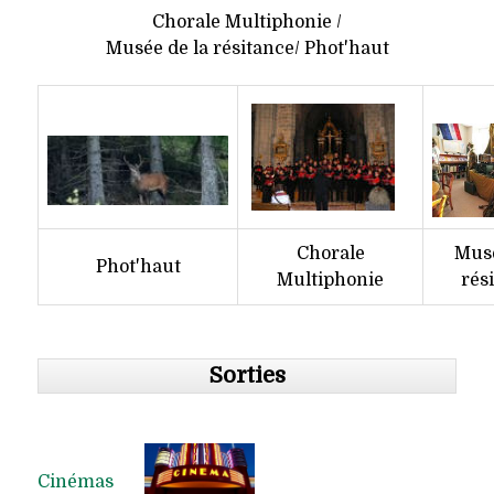
Chorale Multiphonie /
Musée de la résitance/ Phot'haut
Chorale
Musé
Phot'haut
Multiphonie
rés
Sorties
Cinémas