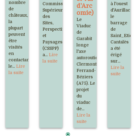
nombre
Commission
à l'ouest
d'Arc
de
Supérieure
d'Aurillac,
omie)
châteaux,
des
le
Le
la
Sites,
barrage
Viaduc
plupart
Perspectives
de
de
peuvent
et
Saint_Etien
Garabit
être
Paysages
Cantalès
longe
visités
(CSSPP)
a été
l'axe
en
a...
Lire
érigé
autoroutier
contactant
la suite
sur...
Clermont-
le...
Lire
Lire la
Ferrand-
la suite
suite
Béziers
(A75). Le
projet
du
viaduc
de...
Lire la
suite