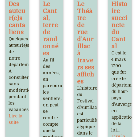
Des
Le
Le
Histo
auteu
Cant
Théâ
ire
r(e)s
al,
tre
succi
canta
terre
de
ncte
liens
de
rue
du
rand
d'Aur
Cant
Quelques
auteur(e)s
onné
illac
al
de
es
à
C’est le
notre
trave
4 mars
Au fil
département.
1790
des
rs ses
A
que fut
années,
affich
consulter
créé le
en
es
sans
départemen
parcourant
L’histoire
modération
du haut-
les
du
pendant
pays
sentiers,
Festival
les
d’Auvergne
on peut
d’Aurillac
vacances.
en
se
est
Lire la
application
rendre
particulièrement
suite
de la
compte
atypique
loi...
que la
dans le
Lire la