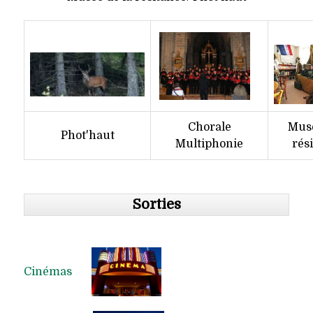
Chorale
Musé
Phot'haut
Multiphonie
rés
Sorties
Cinémas