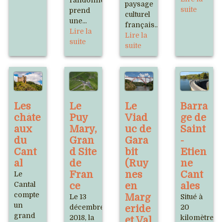
randonnée
paysage
suite
prend
culturel
une...
français...
Lire la
Lire la
suite
suite
Les
Le
Le
Barra
châte
Puy
Viad
ge de
aux
Mary,
uc de
Saint
du
Gran
Gara
-
Cant
d Site
bit
Etien
al
de
(Ruy
ne
Fran
nes
Cant
Le
Cantal
ce
en
ales
compte
Marg
Le 13
Situé à
un
décembre
eride
20
grand
2018, la
kilomètres
et Val