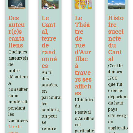
Des
Le
Le
Histo
auteu
Cant
Théâ
ire
r(e)s
al,
tre
succi
canta
terre
de
ncte
liens
de
rue
du
rand
d'Aur
Cant
Quelques
auteur(e)s
onné
illac
al
de
es
à
C’est le
notre
trave
4 mars
Au fil
département.
1790
des
rs ses
A
que fut
années,
affich
consulter
créé le
en
es
sans
départemen
parcourant
L’histoire
modération
du haut-
les
du
pendant
pays
sentiers,
Festival
les
d’Auvergne
on peut
d’Aurillac
vacances.
en
se
est
Lire la
application
rendre
particulièrement