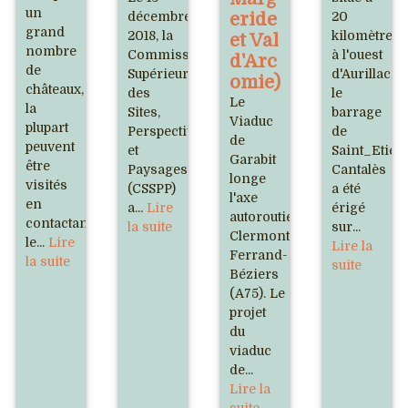
un
décembre
eride
20
grand
2018, la
kilomètres
et Val
nombre
Commission
à l'ouest
d'Arc
de
Supérieure
d'Aurillac,
omie)
châteaux,
des
le
Le
la
Sites,
barrage
Viaduc
plupart
Perspectives
de
de
peuvent
et
Saint_Etien
Garabit
être
Paysages
Cantalès
longe
visités
(CSSPP)
a été
l'axe
en
a...
Lire
érigé
autoroutier
contactant
la suite
sur...
Clermont-
le...
Lire
Lire la
Ferrand-
la suite
suite
Béziers
(A75). Le
projet
du
viaduc
de...
Lire la
suite