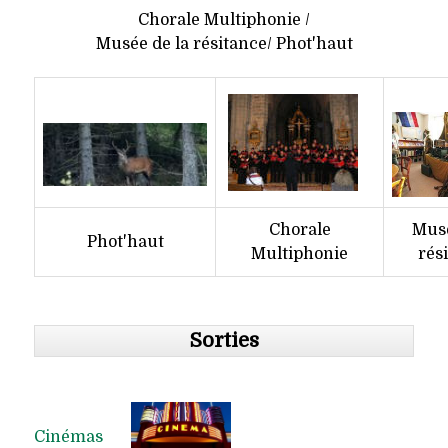
Chorale Multiphonie /
Musée de la résitance/ Phot'haut
Chorale
Musé
Phot'haut
Multiphonie
rés
Sorties
Cinémas