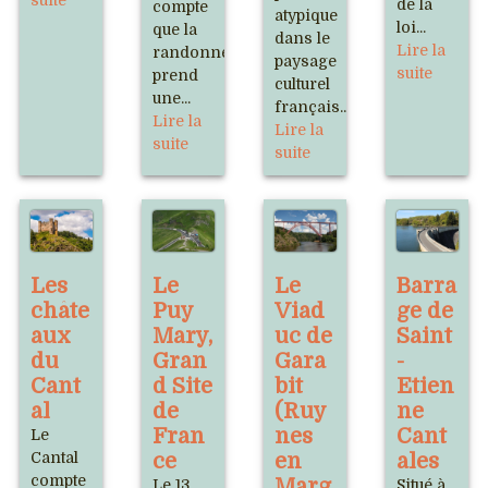
suite
de la
compte
atypique
loi...
que la
dans le
Lire la
randonnée
paysage
suite
prend
culturel
une...
français...
Lire la
Lire la
suite
suite
Les
Le
Le
Barra
châte
Puy
Viad
ge de
aux
Mary,
uc de
Saint
du
Gran
Gara
-
Cant
d Site
bit
Etien
al
de
(Ruy
ne
Fran
nes
Cant
Le
Cantal
ce
en
ales
compte
Marg
Le 13
Situé à