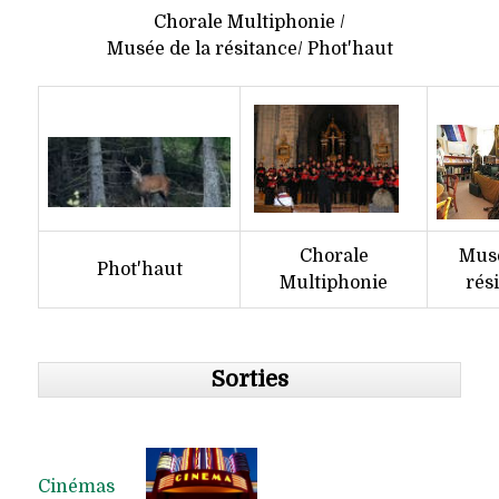
Chorale Multiphonie /
Musée de la résitance/ Phot'haut
Chorale
Musé
Phot'haut
Multiphonie
rés
Sorties
Cinémas