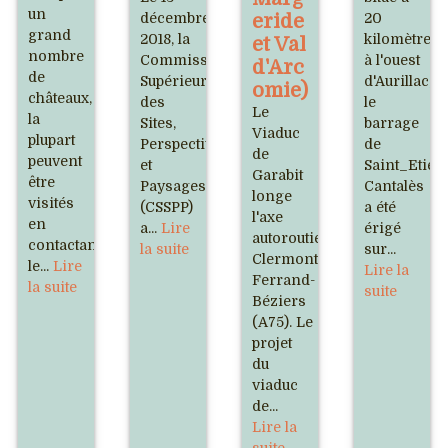
un
décembre
eride
20
grand
2018, la
kilomètres
et Val
nombre
Commission
à l'ouest
d'Arc
de
Supérieure
d'Aurillac,
omie)
châteaux,
des
le
Le
la
Sites,
barrage
Viaduc
plupart
Perspectives
de
de
peuvent
et
Saint_Etien
Garabit
être
Paysages
Cantalès
longe
visités
(CSSPP)
a été
l'axe
en
a...
Lire
érigé
autoroutier
contactant
la suite
sur...
Clermont-
le...
Lire
Lire la
Ferrand-
la suite
suite
Béziers
(A75). Le
projet
du
viaduc
de...
Lire la
suite