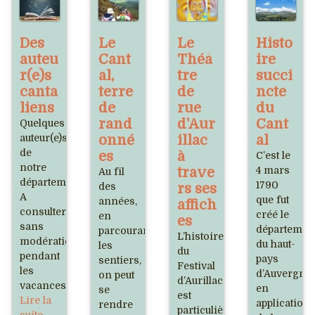
Des
Le
Le
Histo
auteu
Cant
Théâ
ire
r(e)s
al,
tre
succi
canta
terre
de
ncte
liens
de
rue
du
rand
d'Aur
Cant
Quelques
auteur(e)s
onné
illac
al
de
es
à
C’est le
notre
trave
4 mars
Au fil
département.
1790
des
rs ses
A
que fut
années,
affich
consulter
créé le
en
es
sans
départemen
parcourant
L’histoire
modération
du haut-
les
du
pendant
pays
sentiers,
Festival
les
d’Auvergne
on peut
d’Aurillac
vacances.
en
se
est
Lire la
application
rendre
particulièrement