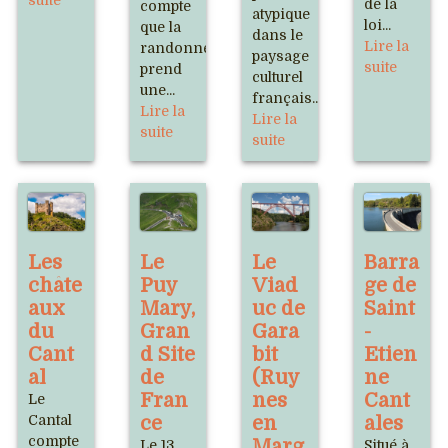
suite
de la
compte
atypique
loi...
que la
dans le
Lire la
randonnée
paysage
suite
prend
culturel
une...
français...
Lire la
Lire la
suite
suite
Les
Le
Le
Barra
châte
Puy
Viad
ge de
aux
Mary,
uc de
Saint
du
Gran
Gara
-
Cant
d Site
bit
Etien
al
de
(Ruy
ne
Fran
nes
Cant
Le
Cantal
ce
en
ales
compte
Marg
Le 13
Situé à