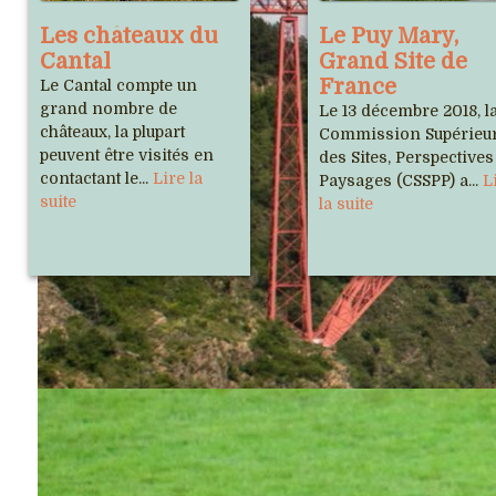
Les châteaux du
Le Puy Mary,
Cantal
Grand Site de
France
Le Cantal compte un
grand nombre de
Le 13 décembre 2018, l
châteaux, la plupart
Commission Supérieu
peuvent être visités en
des Sites, Perspectives
contactant le...
Lire la
Paysages (CSSPP) a...
L
suite
la suite
Notre association
Sites
Cho
Musée de 