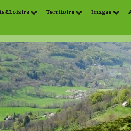
ts&Loisirs
Territoire
Images