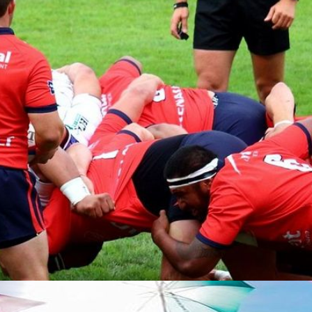
Les boiseries de l'hôtel Saint-
Pierre
La salle aux Boiseries de l'hôtel Saint-
Pierre à Aurillac est un lieu unique, en
raison des sculptures en noyer qui en...