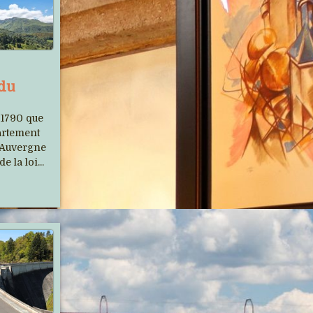
Auvergne Phot'Haut s'est
 du
relooké
 1790 que
Un nouveau site plus moderne et avec
partement
’Auvergne
beaucoup d'images...
e la loi...
Le Cantal et le Tour de France,
un longue histoire