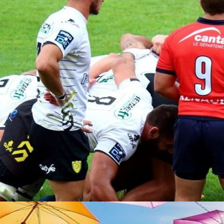
Le Prisme
Théatre
Chorale
Musée de la
'haut
Multiphonie
résistance