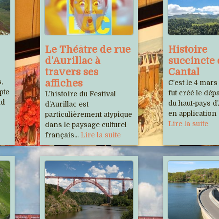
Le Théâtre de rue
Histoire
d'Aurillac à
succincte
travers ses
Cantal
,
affiches
C’est le 4 mars
pte
fut créé le dé
L’histoire du Festival
nd
du haut-pays d
d’Aurillac est
en application d
particulièrement atypique
Lire la suite
dans le paysage culturel
français...
Lire la suite