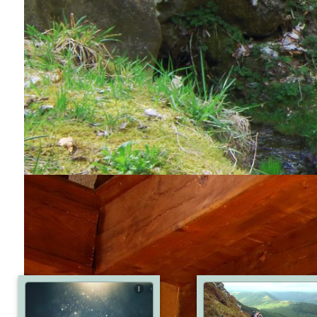
Grenoble - Dax
GRENOBLE
commentaires
poster un commentaires