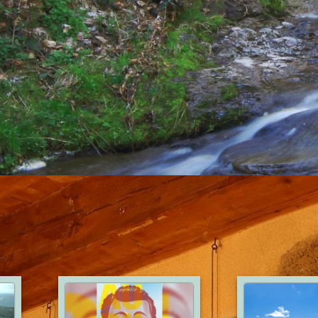
DAX
24
1
27
0