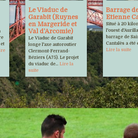
Le Viaduc de
Barrage de
Garabit (Ruynes
Etienne C
en Margeride et
Situé à 20 kilo
Val d'Arcomie)
l'ouest d'Aurilla
a
barrage de Sa
re
Le Viaduc de Garabit
Cantalès a été é
 et
longe l'axe autoroutier
Lire la suite
ire
Clermont-Ferrand-
Béziers (A75). Le projet
du viaduc de...
Lire la
suite
Sorties
 de nos adhérents
rale Multiphonie /
Cinémas
la résitance/ Phot'haut