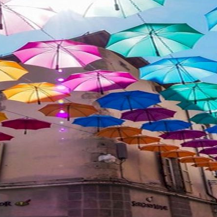
La source minérale de
Crochepeyre (Le Fau)
Le dictionnaire statistique du Cantal
nous apprend que « le département [...]
est une des contrées de la France où...
Au jour le jour