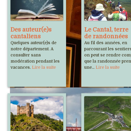
Des auteur(e)s
Le Cantal, terre
cantaliens
de randonnées
Quelques auteur(e)s de
Au fil des années, en
notre département. A
parcourant les sentiers
consulter sans
on peut se rendre com
modération pendant les
que la randonnée pre
vacances.
Lire la suite
une...
Lire la suite