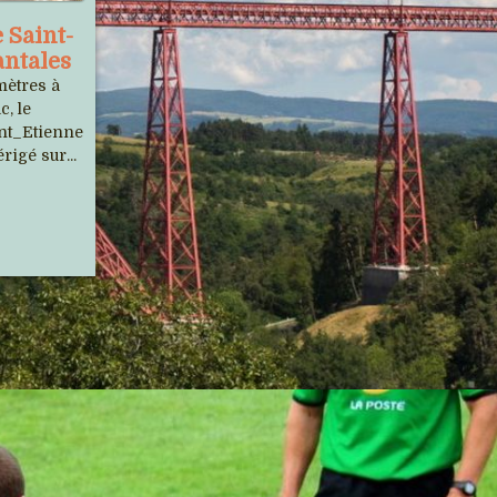
 Saint-
Les 13 et 14 juillet 2026, le Tour de
antales
France passera une nouvelle fois dans
mètres à
le Cantal, suite d'une belle et longue...
c, le
int_Etienne
rigé sur...
Fleur, le chamois qui voulait
vivre avec les humains
Fin avril 2025, une femelle chamois
avait quasiment élu domicile au coeur
du village cantalien de...