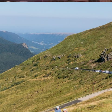
Université Inter
Age
Animations