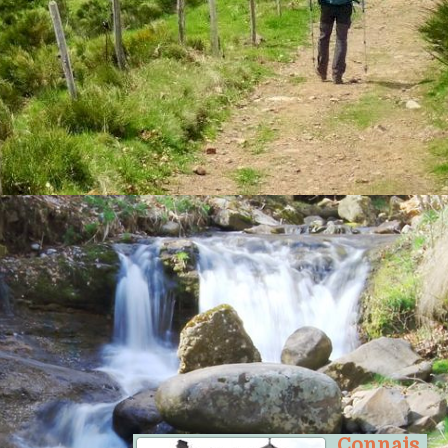
La reproduction des textes et photos
du présent site est soumise à
autorisation
.
--------------
Le billet
Connais