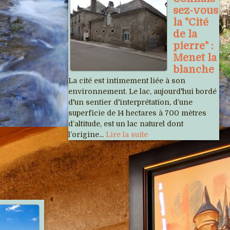
sez-vous
la "Cité
de la
pierre" :
Menet la
blanche
La cité est intimement liée à son
environnement. Le lac, aujourd'hui bordé
d'un sentier d'interprétation, d’une
superficie de 14 hectares à 700 mètres
d’altitude, est un lac naturel dont
l’origine...
Lire la suite
Articles récents