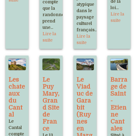
suite
de la
compte
atypique
loi...
que la
dans le
Lire la
randonnée
paysage
suite
prend
culturel
une...
français...
Lire la
Lire la
suite
suite
Les
Le
Le
Barra
châte
Puy
Viad
ge de
aux
Mary,
uc de
Saint
du
Gran
Gara
-
Cant
d Site
bit
Etien
al
de
(Ruy
ne
Fran
nes
Cant
Le
Cantal
ce
en
ales
compte
Marg
Le 13
Situé à