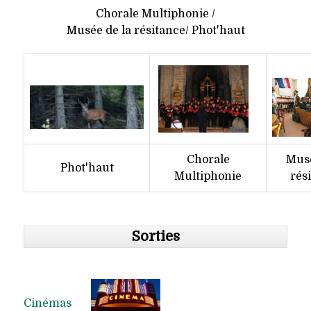
Chorale Multiphonie /
Musée de la résitance/ Phot'haut
Chorale
Musé
Phot'haut
Multiphonie
rés
Sorties
Cinémas