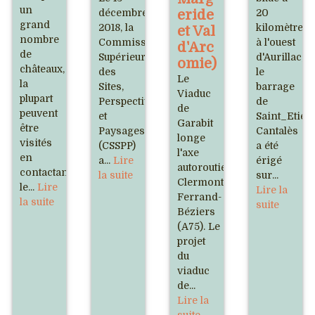
un
décembre
eride
20
grand
2018, la
kilomètres
et Val
nombre
Commission
à l'ouest
d'Arc
de
Supérieure
d'Aurillac,
omie)
châteaux,
des
le
Le
la
Sites,
barrage
Viaduc
plupart
Perspectives
de
de
peuvent
et
Saint_Etien
Garabit
être
Paysages
Cantalès
longe
visités
(CSSPP)
a été
l'axe
en
a...
Lire
érigé
autoroutier
contactant
la suite
sur...
Clermont-
le...
Lire
Lire la
Ferrand-
la suite
suite
Béziers
(A75). Le
projet
du
viaduc
de...
Lire la
suite