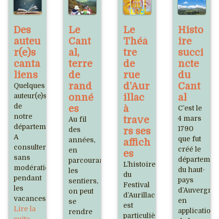
Des
Le
Le
Histo
auteu
Cant
Théâ
ire
r(e)s
al,
tre
succi
canta
terre
de
ncte
liens
de
rue
du
rand
d'Aur
Cant
Quelques
auteur(e)s
onné
illac
al
de
es
à
C’est le
notre
trave
4 mars
Au fil
département.
1790
des
rs ses
A
que fut
années,
affich
consulter
créé le
en
es
sans
départemen
parcourant
L’histoire
modération
du haut-
les
du
pendant
pays
sentiers,
Festival
les
d’Auvergne
on peut
d’Aurillac
vacances.
en
se
est
Lire la
application
rendre
particulièrement