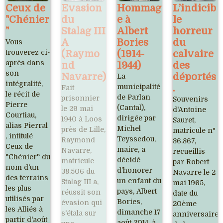
Ceux de
Evasion
Hommag
L’indicib
"Chénier
du
e à
le
"
Stalag III
Albert
horreur
A
Bories
du
Vous
trouverez ci-
(Raymo
(1914-
calvaire
après dans
nd
1944)
des
son
Navarre)
déportés
La
intégralité,
municipalité
.
Fait
le récit de
de Parlan
prisonnier
Souvenirs
Pierre
(Cantal),
le 29 mai
d'Antoine
Courtiau,
dirigée par
1940 à Loos
Sauret,
alias Pierral
Michel
près de Lille,
matricule n°
, intitulé
Teyssedou,
Raymond
36.867,
Ceux de
maire, a
Navarre,
recueillis
"Chénier" du
décidé
matricule
par Robert
nom d'un
d’honorer
38.506 du
Navarre le 2
des terrains
un enfant du
Stalag III a,
mai 1965,
les plus
pays, Albert
réussit son
date du
utilisés par
Bories,
évasion qui
20ème
les Alliés à
dimanche 17
s'étala sur
anniversaire
partir d'août
août 2014, à