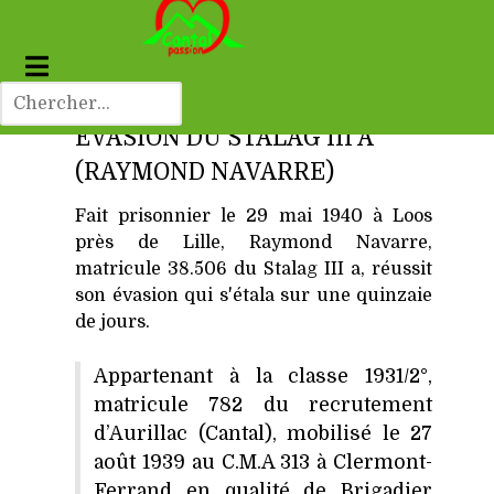
EVASION DU STALAG III A
(RAYMOND NAVARRE)
Fait prisonnier le 29 mai 1940 à Loos
près de Lille, Raymond Navarre,
matricule 38.506 du Stalag III a, réussit
son évasion qui s'étala sur une quinzaie
de jours.
Appartenant à la classe 1931/2°,
matricule 782 du recrutement
d’Aurillac (Cantal), mobilisé le 27
août 1939 au C.M.A 313 à Clermont-
Ferrand en qualité de Brigadier