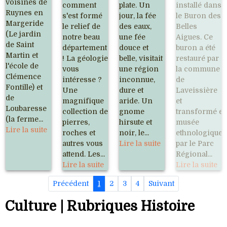
voisines de
comment
plate. Un
installé dans
Ruynes en
s'est formé
jour, la fée
le Buron des
Margeride
le relief de
des eaux,
Belles
(Le jardin
notre beau
une fée
Aigues. Ce
de Saint
département
douce et
buron a été
Martin et
! La géologie
belle, visitait
restauré par
l'école de
vous
une région
la commune
Clémence
intéresse ?
inconnue,
de
Fontille) et
Une
dure et
Laveissière
de
magnifique
aride. Un
et
Loubaresse
collection de
gnome
transformé e
(la ferme...
pierres,
hirsute et
musée
Lire la suite
roches et
noir, le...
ethnologique
autres vous
Lire la suite
par le Parc
attend. Les...
Régional...
Lire la suite
Lire la suite
Précédent
1
2
3
4
Suivant
Culture | Rubriques Histoire