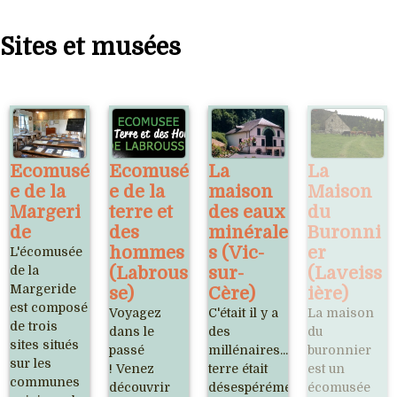
Sites et musées
Ecomusé
Ecomusé
La
La
e de la
e de la
maison
Maison
Margeri
terre et
des eaux
du
de
des
minérale
Buronni
hommes
s (Vic-
er
L'écomusée
de la
(Labrous
sur-
(Laveiss
Margeride
se)
Cère)
ière)
est composé
Voyagez
C'était il y a
La maison
de trois
dans le
des
du
sites situés
passé
millénaires... La
buronnier
sur les
! Venez
terre était
est un
communes
découvrir
désespérément
écomusée