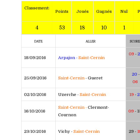
C
lassement:
Points
Joués
Gagnés
Nul
P
4
53
18
10
1
DATE
ALLER
SCORE
09
-
2
18/09/2016
Arpajon -
Saint-Cernin
20
-
25/09/2016
Saint-Cernin
- Gueret
06
02/10/2016
Uzerche -
Saint-Cernin
19
-
2
Saint-Cernin -
Clermont-
16/10/2016
09
- 1
Cournon
23/10/2016
Vichy -
Saint-Cernin
29 -
1