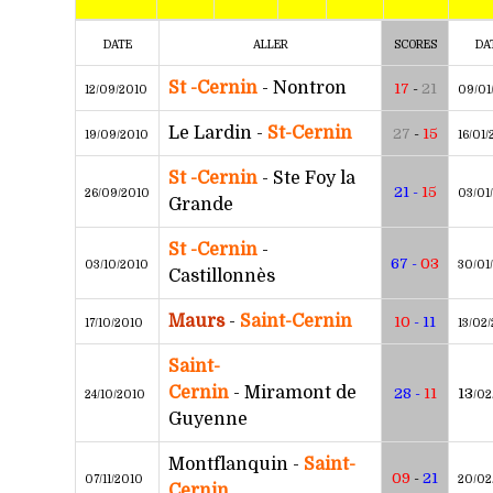
DATE
ALLER
SCORES
DA
St -Cernin
- Nontron
17
-
21
12/09/2010
09/01
Le Lardin -
St-Cernin
27
-
15
19/09/2010
16/01/
St -Cernin
- Ste Foy la
21 -
15
26/09/2010
03/01
Grande
St -Cernin
-
67 -
03
03/10/2010
30/01
Castillonnès
Maurs
-
Saint-Cernin
10
- 11
17/10/2010
13/02/
Saint-
Cernin
-
Miramont de
28 -
11
13
24/10/2010
/02
Guyenne
Montflanquin
-
Saint-
09
-
21
07/11/2010
20/02
Cernin