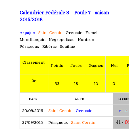
Calendrier Fédérale 3 - Poule 7 - saison
2015/2016
Arpajon
-
Saint-Cernin
- Grenade - Fumel -
Montflanquin - Negrepelisse - Nontron -
Périgueux - Ribérac - Souillac
C
lassement:
Points
Joués
Gagnés
Nul
P
2e
53
18
12
0
DATE
ALLER
SCORE
20/09/2015
Saint-Cernin
-
Grenade
21-
18
41 -
0
27/09/2015
Périgueux -
Saint-Cernin