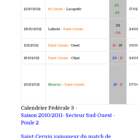
23 -
21/10/2012
St-Cernin
- Lacapelle
17/02
23
22
28/10/2012
Lalinde -
Saint-Cernin
24/0
-
06
11/11/2012
Saint-Cernin
- Ussel
16
- 19
03/0
18/11/2012
Saint-Cernin
- Objat
23
-
15
24/0
25/11/2012
Mauriac
-
Saint-Cernin
18
-
11
07/0
Calendrier Fédérale 3
-
Saison 2010/2011- Secteur Sud-Ouest -
Poule 2
Saint-Cernin vainqueur du match de