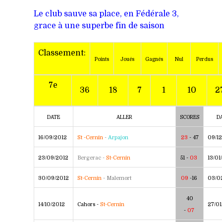
Le club sauve sa place, en Fédérale 3,
grace à une superbe fin de saison
Classement:
Points
Joués
Gagnés
Nul
Perdus
7e
36
18
7
1
10
2
DATE
ALLER
SCORES
D
16/09/2012
St -Cernin
-
Arpajon
23
- 47
09/12
23/09/2012
Bergerac -
St-Cernin
51 -
03
13/01
30/09/2012
St-Cernin
- Malemort
09
-16
03/0
40
14/10/2012
Cahors -
St-Cernin
27/01
-
07