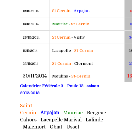
St Cernin
- Arpajon
12/10/2014
1
Mauriac -
St Cernin
19/10/2014
1
St Cernin
- Vichy
26/10/2014
3
Lacapelle -
St-Cernin
16/11/2014
13
St-Cernin
- Clermont
23/11/2014
23
30/11/2014
1
Moulins -
St-Cernin
Calendrier Fédérale 3 - Poule 12 - saison
2012/2013
Saint-
Cernin
-
Arpajon
-
Mauriac
- Bergeac -
Cahors - Lacapelle Marival - Lalinde
-
Malemort
-
Objat - Ussel