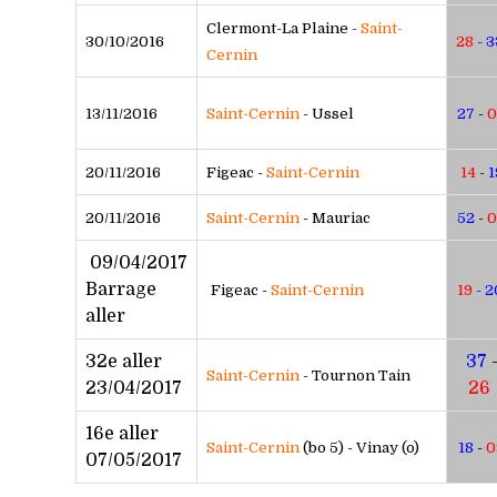
Clermont-La Plaine
-
Saint-
30/10/2016
28
- 
Cernin
13/11/2016
Saint-Cernin
- Ussel
27
-
0
20/11/2016
Figeac -
Saint-Cernin
14
-
1
20/11/2016
Saint-Cernin
- Mauriac
52
-
0
09/04/2017
Barrage
Figeac -
Saint-Cernin
19
- 
aller
32e aller
37
Saint-Cernin
- Tournon Tain
23/04/2017
26
16e aller
Saint-Cernin
(bo 5) - Vinay (o)
18
-
0
07/05/2017