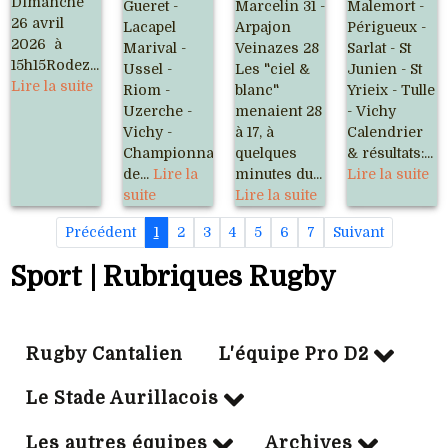
Dimanche
Gueret -
Marcelin 31 -
Malemort -
26 avril
Lacapel
Arpajon
Périgueux -
2026 à
Marival -
Veinazes 28
Sarlat - St
15h15Rodez...
Ussel -
Les "ciel &
Junien - St
Lire la suite
Riom -
blanc"
Yrieix - Tulle
Uzerche -
menaient 28
- Vichy
Vichy -
à 17, à
Calendrier
Championnat
quelques
& résultats:...
de...
Lire la
minutes du...
Lire la suite
suite
Lire la suite
Précédent
1
2
3
4
5
6
7
Suivant
Sport | Rubriques Rugby
Rugby Cantalien
L'équipe Pro D2
Le Stade Aurillacois
Les autres équipes
Archives