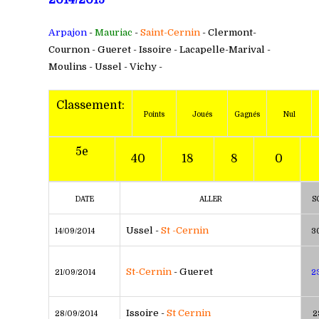
2014/2015
Arpajon
-
Mauriac
-
Saint-Cernin
- Clermont-
Cournon - Gueret - Issoire - Lacapelle-Marival -
Moulins - Ussel - Vichy -
Classement:
Points
Joués
Gagnés
Nul
5e
40
18
8
0
DATE
ALLER
S
Ussel -
St -Cernin
14/09/2014
30
St-Cernin
- Gueret
21/09/2014
2
Issoire -
St Cernin
28/09/2014
2