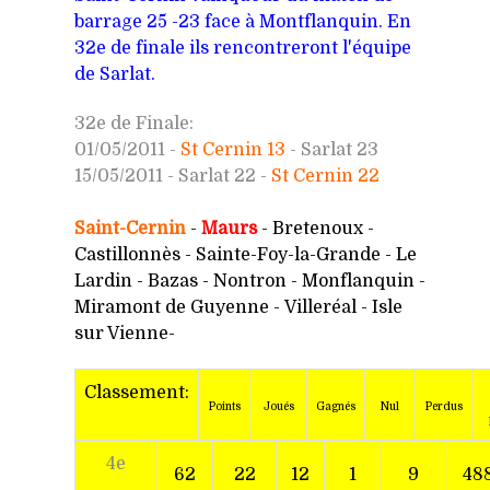
barrage 25 -23 face à Montflanquin. En
32e de finale ils rencontreront l'équipe
de Sarlat.
32e de Finale:
01/05/2011 -
St Cernin 13
- Sarlat 23
15/05/2011 -
Sarlat 22 -
St Cernin 22
Saint-Cernin
-
Maurs
- Bretenoux -
Castillonnès - Sainte-Foy-la-Grande - Le
Lardin - Bazas - Nontron - Monflanquin -
Miramont de Guyenne - Villeréal - Isle
sur Vienne-
Classement:
Points
Joués
Gagnés
Nul
Perdus
4e
62
22
12
1
9
48