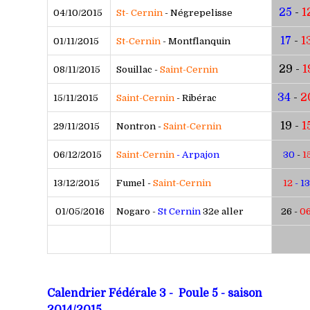
25
-
1
04/10/2015
St- Cernin
- Négrepelisse
17
-
1
01/11/2015
St-Cernin
- Montflanquin
29 -
1
08/11/2015
Souillac -
Saint-Cernin
34
-
2
15/11/2015
Saint-Cernin
- Ribérac
19 -
1
29/11/2015
Nontron -
Saint-Cernin
06/12/2015
Saint-Cernin
- Arpajon
30
-
1
13/12/2015
Fumel -
Saint-Cernin
12
- 13
01/05/2016
Nogaro -
St Cernin
32e aller
26 -
0
Calendrier Fédérale 3 - Poule 5 - saison