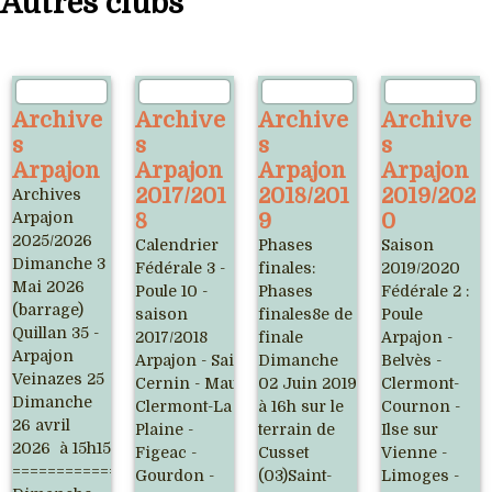
Autres clubs
Archive
Archive
Archive
Archive
s
s
s
s
Arpajon
Arpajon
Arpajon
Arpajon
2017/201
2018/201
2019/202
Archives
Arpajon
8
9
0
2025/2026
Calendrier
Phases
Saison
Dimanche 3
Fédérale 3 -
finales:
2019/2020
Mai 2026
Poule 10 -
Phases
Fédérale 2 :
(barrage)
saison
finales8e de
Poule
Quillan 35 -
2017/2018
finale
Arpajon -
Arpajon
Arpajon - Saint-
Dimanche
Belvès -
Veinazes 25
Cernin - Mauriac -
02 Juin 2019
Clermont-
Dimanche
Clermont-La
à 16h sur le
Cournon -
26 avril
Plaine -
terrain de
Ilse sur
2026 à 15h15
Figeac -
Cusset
Vienne -
=========================================
Gourdon -
(03)Saint-
Limoges -