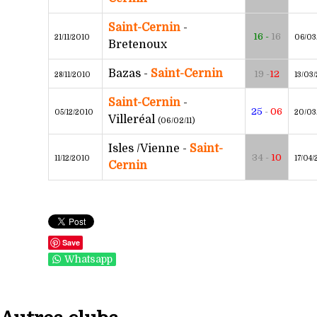
Saint-Cernin
-
16 -
16
21/11/2010
06/03
Bretenoux
Bazas -
Saint-Cernin
19 -
12
28/11/2010
13/03/
Saint-Cernin
-
25
-
06
05/12/2010
20/03
Villeréal
(06/02/11)
Isles /Vienne -
Saint-
34 -
10
11/12/2010
17/04/
Cernin
Save
Whatsapp