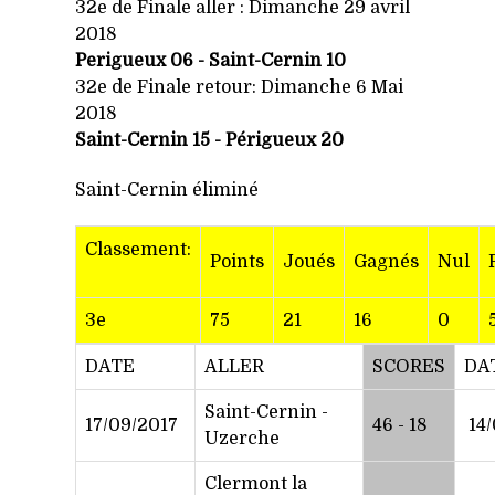
32e de Finale aller : Dimanche 29 avril
2018
Perigueux 06 - Saint-Cernin 10
32e de Finale retour: Dimanche 6 Mai
2018
Saint-Cernin 15 - Périgueux 20
Saint-Cernin éliminé
C
lassement:
Points
Joués
Gagnés
Nul
3e
75
21
16
0
DATE
ALLER
SCORES
DA
Saint-Cernin -
17/09/2017
46 - 18
14/
Uzerche
Clermont la