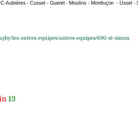
C-Aubières - Cusset - Gueret - Moulins - Montluçon
- Ussel -
rugby/les-autres-equipes/autres-equipes/690-st-simon
in
13