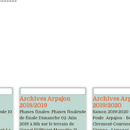
=======
Archives Arpajon
Archives Ar
2018/2019
2019/2020
ule 10
Phases finales: Phases finales8e
Saison 2019/2020 
de finale Dimanche 02 Juin
Poule Arpajon - Be
2019 à 16h sur le terrain de
Clermont-Cournon 
nt-La
Cusset (03)Saint-Marcelin 31 -
Vienne - Limoges 