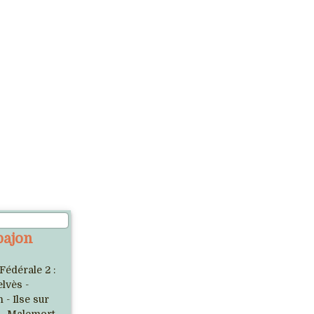
pajon
Fédérale 2 :
lvès -
- Ilse sur
- Malemort -