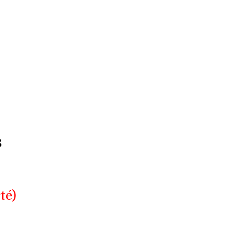
8
té)