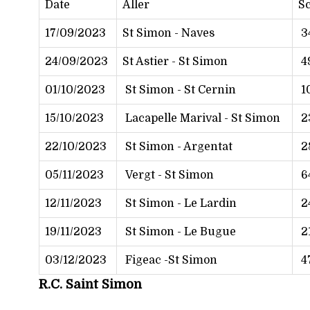
Date
Aller
S
17/09/2023
St Simon - Naves
34
24/09/2023
St Astier - St Simon
49
01/10/2023
St Simon - St Cernin
10
15/10/2023
Lacapelle Marival - St Simon
23
22/10/2023
St Simon - Argentat
28
05/11/2023
Vergt - St Simon
64
12/11/2023
St Simon - Le Lardin
24
19/11/2023
St Simon - Le Bugue
21
03/12/2023
Figeac -St Simon
47
R.C. Saint Simon