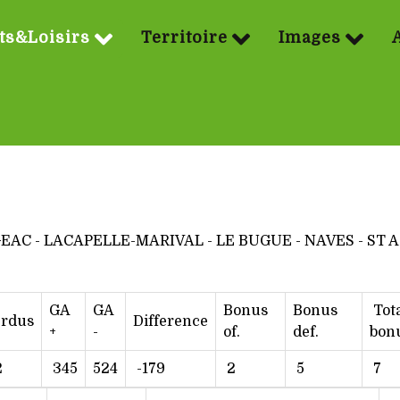
ts&Loisirs
Territoire
Images
EAC - LACAPELLE-MARIVAL - LE BUGUE - NAVES - ST 
GA
GA
Bonus
Bonus
Tot
erdus
Difference
+
-
of.
def.
bon
2
345
524
-179
2
5
7