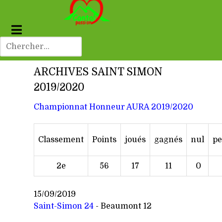
ARCHIVES SAINT SIMON
2019/2020
Championnat Honneur AURA 2019/2020
Classement
Points
joués
gagnés
nul
pe
2e
56
17
11
0
15/09/2019
Saint-Simon 24
- Beaumont 12