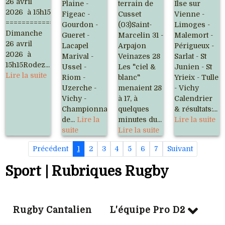
26 avril
Plaine -
terrain de
Ilse sur
2026 à 15h15
Figeac -
Cusset
Vienne -
=========================================
Gourdon -
(03)Saint-
Limoges -
Dimanche
Gueret -
Marcelin 31 -
Malemort -
26 avril
Lacapel
Arpajon
Périgueux -
2026 à
Marival -
Veinazes 28
Sarlat - St
15h15Rodez...
Ussel -
Les "ciel &
Junien - St
Lire la suite
Riom -
blanc"
Yrieix - Tulle
Uzerche -
menaient 28
- Vichy
Vichy -
à 17, à
Calendrier
Championnat
quelques
& résultats:...
de...
Lire la
minutes du...
Lire la suite
suite
Lire la suite
Précédent
1
2
3
4
5
6
7
Suivant
Sport | Rubriques Rugby
Rugby Cantalien
L'équipe Pro D2