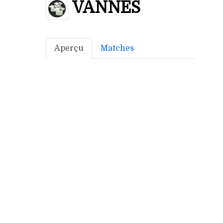
VANNES
Aperçu
Matches
Bonus off:
15
Bonus déf:
3
Ville: