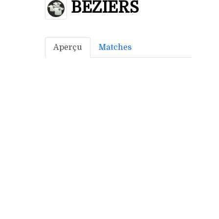
BEZIERS
Aperçu
Matches
Bonus off:
4
Bonus déf:
4
Sanction adm: