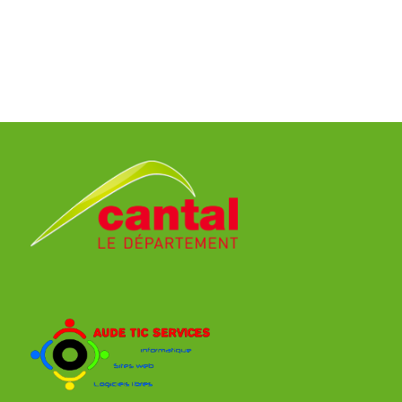
-2
Ville:
BEZIERS