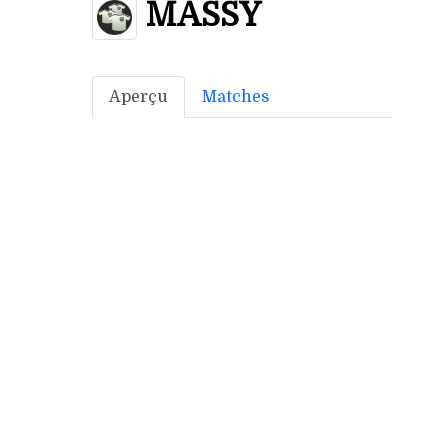
MASSY
Aperçu
Matches
Bonus off:
0
Bonus déf:
5
Ville: