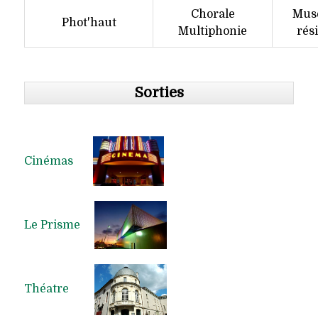
Chorale
Musé
Phot'haut
Multiphonie
rés
Sorties
Cinémas
Le Prisme
Théatre