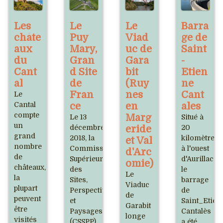
Les
Le
Le
Barra
châte
Puy
Viad
ge de
aux
Mary,
uc de
Saint
du
Gran
Gara
-
Cant
d Site
bit
Etien
al
de
(Ruy
ne
Fran
nes
Cant
Le
Cantal
ce
en
ales
compte
Marg
Le 13
Situé à
un
décembre
eride
20
grand
2018, la
kilomètres
et Val
nombre
Commission
à l'ouest
d'Arc
de
Supérieure
d'Aurillac,
omie)
châteaux,
des
le
Le
la
Sites,
barrage
Viaduc
plupart
Perspectives
de
de
peuvent
et
Saint_Etien
Garabit
être
Paysages
Cantalès
longe
visités
(CSSPP)
a été