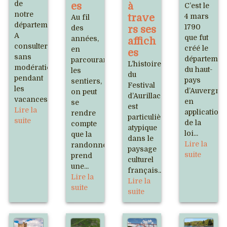
de
es
à
C’est le
notre
trave
4 mars
Au fil
département.
1790
des
rs ses
A
que fut
années,
affich
consulter
créé le
en
es
sans
départemen
parcourant
L’histoire
modération
du haut-
les
du
pendant
pays
sentiers,
Festival
les
d’Auvergne
on peut
d’Aurillac
vacances.
en
se
est
Lire la
application
rendre
particulièrement
suite
de la
compte
atypique
loi...
que la
dans le
Lire la
randonnée
paysage
suite
prend
culturel
une...
français...
Lire la
Lire la
suite
suite