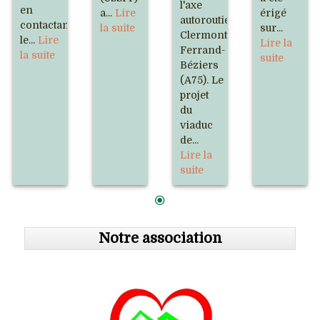
l'axe
en
a...
Lire
érigé
autoroutier
contactant
la suite
sur...
Clermont-
le...
Lire
Lire la
Ferrand-
la suite
suite
Béziers
(A75). Le
projet
du
viaduc
de...
Lire la
suite
Notre association